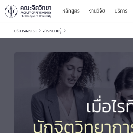
หลักสูตร
งานวิจัย
บริการ
บริการของเรา
สาระความรู้
ศูนย์และกลุ่มวิจั
สาระ
ทรัพยากรและสิ่ง
บริ
ปริญญาบัณฑิต
ผลงานตีพิมพ์
PSY
หลักสูตรปริญญาตรี
งานประชุมวิชาก
ศูนย
งานประชุมวิชากา
ศูนย
TICP 2023
Life
นิสิตปัจจุบัน
SSBW Activitie
CU 