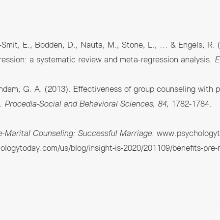
Smit, E., Bodden, D., Nauta, M., Stone, L., … & Engels, R. 
ression: a systematic review and meta-regression analysis.
E
dam, G. A. (2013). Effectiveness of group counseling with 
g.
Procedia-Social and Behavioral Sciences, 84
, 1782-1784.
re-Marital Counseling: Successful Marriage
. www.psychologyt
ologytoday.com/us/blog/insight-is-2020/201109/benefits-pre-m