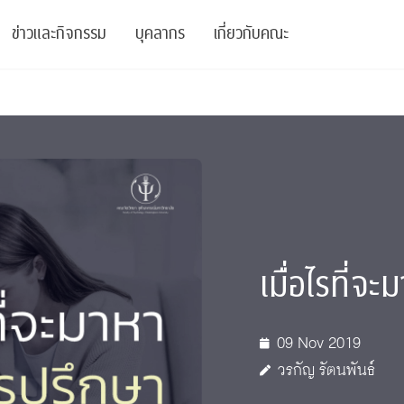
ข่าวและกิจกรรม
บุคลากร
เกี่ยวกับคณะ
ย
ความรู้
ข่าวทั้งหมด
คณาจารย์
พันธกิจ
สนับสนุน
การวิชาการ
ข่าวประชาสัมพันธ์
เจ้าหน้าที่
สมาคมนิสิตเก่า
บัณฑิตศึกษา
 Stats Clinic
เสวนาและบรรยายพิเศษ
นักวิจัยหลังปริญญาเอก
เชิดชูศิษย์เก่า
หลักสูตรปริญญาโทและ
ปริญญาเอก
าร
์สุขภาวะทางจิต
โครงการอบรม
ผู้บริหาร
บริจาค
เมื่อไรที่จ
รระดับนานาชาติ
์จิตวิทยาเพื่อประสิทธิภาพองค์กร
ตำแหน่งงาน
รายงานประจำปี
 Di
ติดต่อเรา
09 Nov 2019
วรกัญ รัตนพันธ์
s
Radio
Intranet