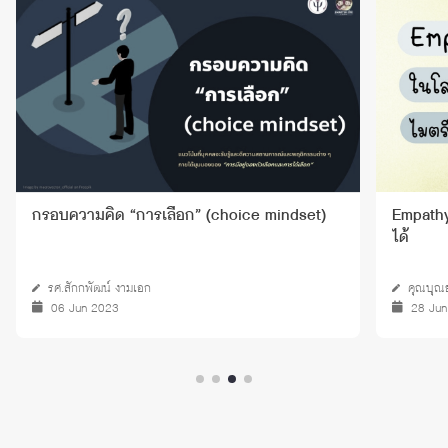
กรอบความคิด “การเลือก” (choice mindset)
Empathy
ได้
รศ.สักกพัฒน์ งามเอก
คุณบุณ
06 Jun 2023
28 Ju