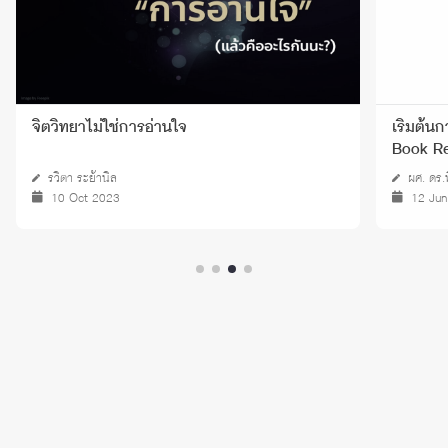
จิตวิทยาไม่ใช่การอ่านใจ
เริ่มต้น
Book R
รวิตา ระย้านิล
ผศ. ดร.พ
10 Oct 2023
12 Ju