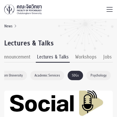
ไทย
EN
/
News
Lectures & Talks
& Announcement
Lectures & Talks
Workshops
Jobs
gkorn University
Academic Services
SDGs
Psychology