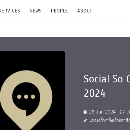
SERVICES
NEWS
PEOPLE
ABOUT
enters and Groups
Feature Articles
All News
Faculty
Our Mission
 Facilities
Academic Service
Events & Announcement
Staffs
Alumni
Graduate
ublications
PSY Stats Clinic
Lectures & Talks
Post-docs
เชิดชูศิษย์เก่า
Master's and PhD
Social So 
e
Wellness Center
Workshops
Management
Giving
2024
nal Conference & Symposium
Psychological Center for Effective Organization
Jobs
Annual Reports
Life Di
Contact Us
26 Jan 2024 - 27 
แขนงวิชาจิตวิทยาส
ties
CU Radio
Intranet