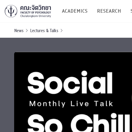
ACADEMICS
RESEARCH
News
Lectures & Talks
Research C
Resources &
Undergraduate
Research P
Bachelor of Science
(B.Sc.)
Conferenc
Internatio
TICP 2023
Current Students
SSBW Activi