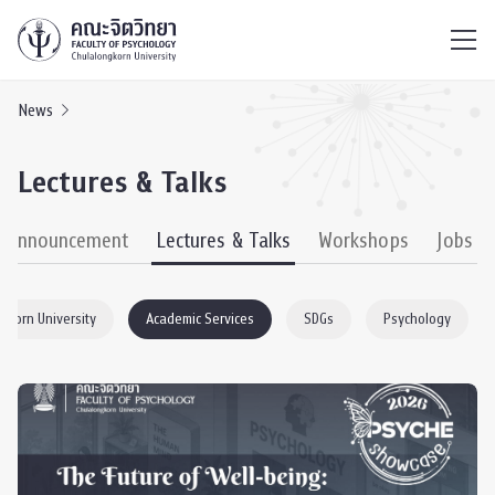
ไทย
EN
/
News
Lectures & Talks
& Announcement
Lectures & Talks
Workshops
Jobs
gkorn University
Academic Services
SDGs
Psychology