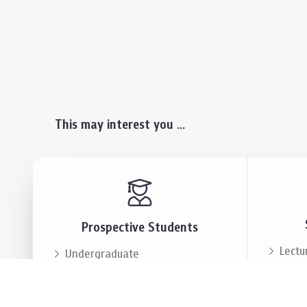
This may interest you ...
Prospective Students
Lectu
Undergraduate
Even
Graduate
Alumn
Events & Announcement