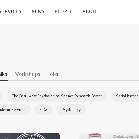
SERVICES
NEWS
PEOPLE
ABOUT
enters and Groups
Feature Articles
All News
Faculty
Our Mission
 Facilities
Academic Service
Events & Announcement
Staffs
Alumni
Graduate
ublications
PSY Stats Clinic
Lectures & Talks
Post-docs
เชิดชูศิษย์เก่า
alks
Workshops
Jobs
Master's and PhD
e
Wellness Center
Workshops
Management
Giving
The East–West Psychological Science Research Center
Social Psycho
nal Conference & Symposium
Psychological Center for Effective Organization
Jobs
Annual Reports
ademic Services
SDGs
Psychology
Life Di
Contact Us
ties
CU Radio
Intranet