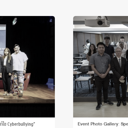
แก้ไข Cyberbullying”
Event Photo Gallery: Sp