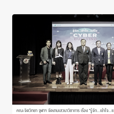
คณะจิตวิทยา จุฬาฯ จัดงานเสวนาวิชาการ เรื่อง “รู้จัก…เข้าใจ…