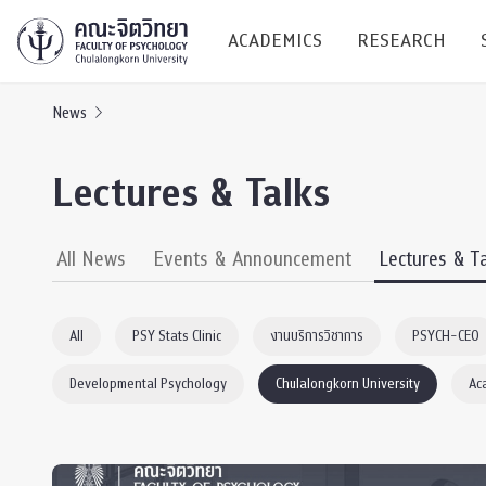
ACADEMICS
RESEARCH
News
Research C
Lectures & Talks
Resources &
Undergraduate
Research P
All News
Events & Announcement
Lectures & T
Bachelor of Science
(B.Sc.)
Conferenc
All
PSY Stats Clinic
งานบริการวิชาการ
PSYCH-CEO
Internatio
Developmental Psychology
Chulalongkorn University
Ac
TICP 2023
Current Students
SSBW Activi