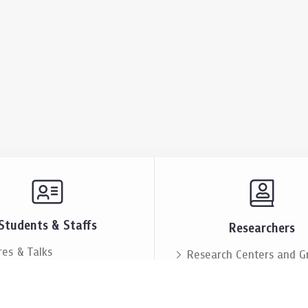
Students & Staffs
Researchers
res & Talks
Research Centers and G
ts & Announcement
Resources & Facilities
i Society
Lectures & Talks