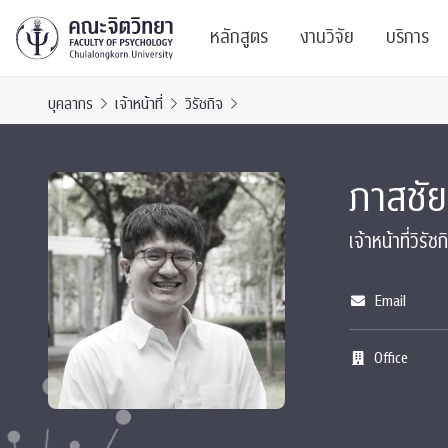
หลักสูตร
งานวิจัย
บริการ
บุคลากร
เจ้าหน้าที่
วิรัชกิจ
ศูนย์และกลุ่มวิจั
สาระ
ภาสชัย
ทรัพยากรและสิ่ง
บริ
ปริญญาบัณฑิต
ผลงานตีพิมพ์
PSY
เจ้าหน้าที่วิรัชก
หลักสูตรปริญญาตรี
งานประชุมวิชาก
ศูนย
Email
งานประชุมวิชากา
ศูนย
Office
TICP 2023
Life
นิสิตปัจจุบัน
SSBW Activitie
CU 