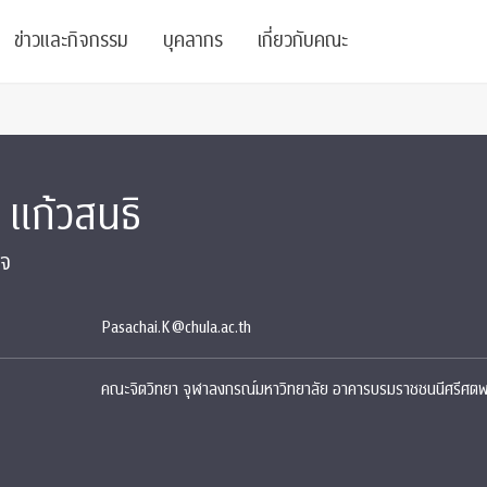
ข่าวและกิจกรรม
บุคลากร
เกี่ยวกับคณะ
ย
ความรู้
ข่าวทั้งหมด
คณาจารย์
พันธกิจ
 แก้วสนธิ
สนับสนุน
การวิชาการ
ข่าวประชาสัมพันธ์
เจ้าหน้าที่
สมาคมนิสิตเก่า
บัณฑิตศึกษา
 Stats Clinic
เสวนาและบรรยายพิเศษ
นักวิจัยหลังปริญญาเอก
เชิดชูศิษย์เก่า
ิจ
หลักสูตรปริญญาโทและ
ปริญญาเอก
าร
์สุขภาวะทางจิต
โครงการอบรม
ผู้บริหาร
บริจาค
Pasachai.K@chula.ac.th
รระดับนานาชาติ
์จิตวิทยาเพื่อประสิทธิภาพองค์กร
ตำแหน่งงาน
รายงานประจำปี
คณะจิตวิทยา จุฬาลงกรณ์มหาวิทยาลัย อาคารบรมราชชนนีศรีศตพร
 Di
ติดต่อเรา
s
Radio
Intranet