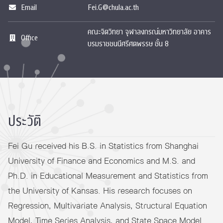
Email
Fei.G@chula.ac.th
คณะจิตวิทยา จุฬาลงกรณ์มหาวิทยาลัย อาคาร
Office
บรมราชชนนีศรีศตพรรษ ชั้น 8
ประวัติ
Fei Gu received his B.S. in Statistics from Shanghai
University of Finance and Economics and M.S. and
Ph.D. in Educational Measurement and Statistics from
the University of Kansas. His research focuses on
Regression, Multivariate Analysis, Structural Equation
Model, Time Series Analysis, and State Space Model