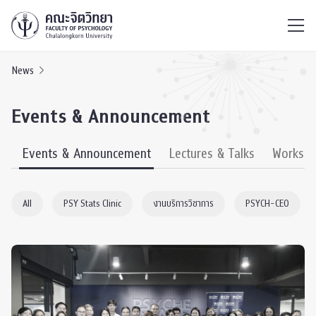
ไทย
EN
/
News
Events & Announcement
s
Events & Announcement
Lectures & Talks
Worksh
All
PSY Stats Clinic
งานบริการวิชาการ
PSYCH-CEO