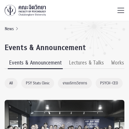
ไทย
EN
/
News
Events & Announcement
s
Events & Announcement
Lectures & Talks
Worksh
All
PSY Stats Clinic
งานบริการวิชาการ
PSYCH-CEO