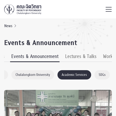
ไทย
EN
/
News
Events & Announcement
ews
Events & Announcement
Lectures & Talks
Works
ogy
Chulalongkorn University
Academic Services
SDGs