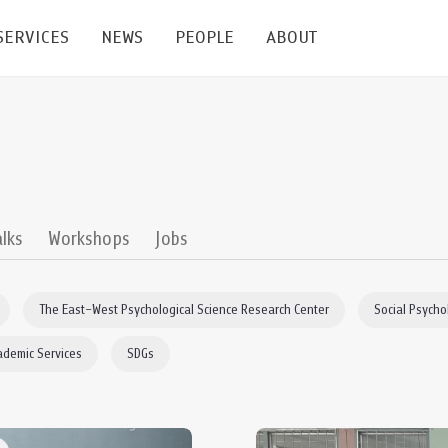
SERVICES
NEWS
PEOPLE
ABOUT
enters and Groups
Feature Articles
All News
Faculty
Our Mission
 Facilities
Academic Service
Events & Announcement
Staffs
Alumni
Graduate
ublications
PSY Stats Clinic
Lectures & Talks
Post-docs
เชิดชูศิษย์เก่า
alks
Workshops
Jobs
Master's and PhD
e
Wellness Center
Workshops
Management
Giving
The East–West Psychological Science Research Center
Social Psycho
nal Conference & Symposium
Psychological Center for Effective Organization
Jobs
Annual Reports
ademic Services
SDGs
Life Di
Contact Us
ties
CU Radio
Intranet