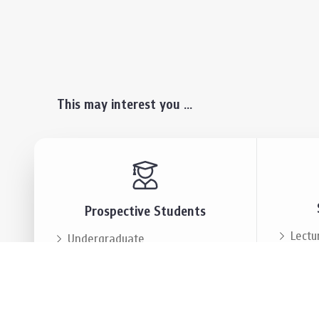
This may interest you ...
Prospective Students
Lectu
Undergraduate
Even
Graduate
Alumn
Events & Announcement
Our P