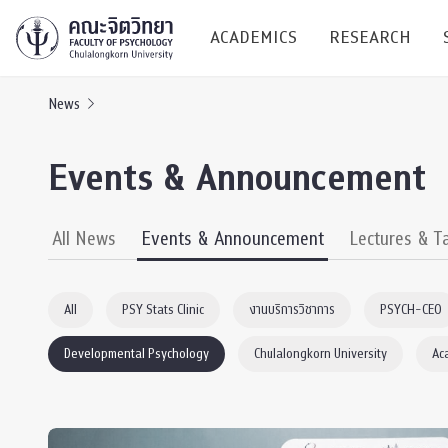
ACADEMICS
RESEARCH
News
Research C
Events & Announcement
Resources &
Undergraduate
Research P
All News
Events & Announcement
Lectures & T
Bachelor of Science
(B.Sc.)
Conferenc
All
PSY Stats Clinic
งานบริการวิชาการ
PSYCH-CEO
Internatio
Developmental Psychology
Chulalongkorn University
Ac
TICP 2023
Current Students
SSBW Activi