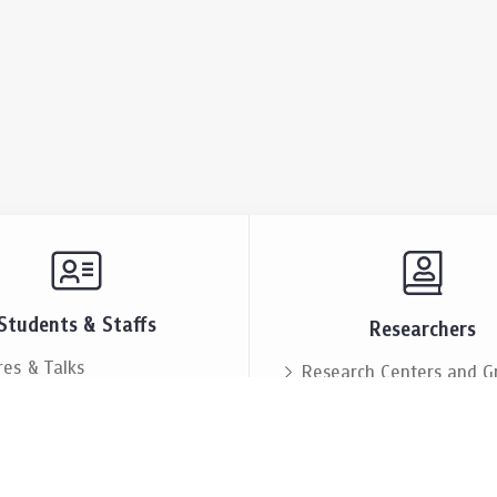
Students & Staffs
Researchers
res & Talks
Research Centers and G
ts & Announcement
Resources & Facilities
i Society
Lectures & Talks
eople
Our People