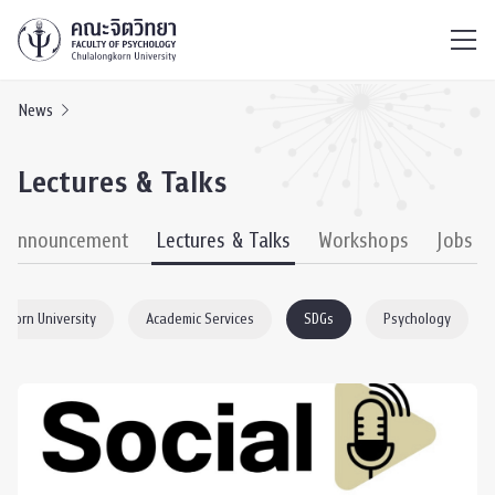
ไทย
EN
/
News
Lectures & Talks
& Announcement
Lectures & Talks
Workshops
Jobs
gkorn University
Academic Services
SDGs
Psychology