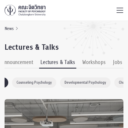
ไทย
EN
/
News
Lectures & Talks
& Announcement
Lectures & Talks
Workshops
Jobs
ogy
Counseling Psychology
Developmental Psychology
Chula