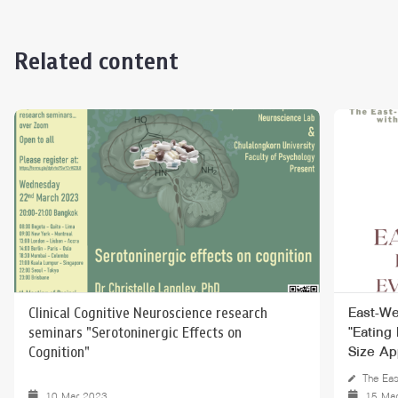
Related content
Clinical Cognitive Neuroscience research
East-We
seminars "Serotoninergic Effects on
"Eating
Cognition"
Size Ap
The Eas
10 Mar 2023
15 Ma