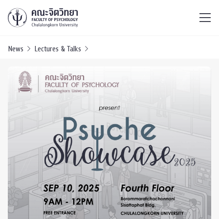
ไทย
EN
/
News
Lectures & Talks