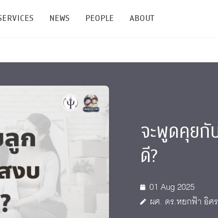
SERVICES
NEWS
PEOPLE
ABOUT
enters and Groups
Feature Articles
All News
Faculty
Our Mission
 Facilities
Academic Service
Events & Announcement
Staffs
Alumni
Graduate
ublications
PSY Stats Clinic
Lectures & Talks
Post-docs
เชิดชูศิษย์เก่า
Master's and PhD
จะพูดคุยกั
e
Wellness Center
Workshops
Management
Giving
ดี?
nal Conference & Symposium
Psychological Center for Effective Organization
Jobs
Annual Reports
Life Di
Contact Us
01 Aug 2025
ผศ. ดร.หยกฟ้า อิศ
ties
CU Radio
Intranet