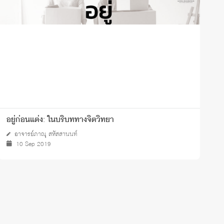
อยู่ก่อนแต่ง: ในบริบททางจิตวิทยา
จ
อาจารย์ภาณุ สหัสสานนท์
10 Sep 2019