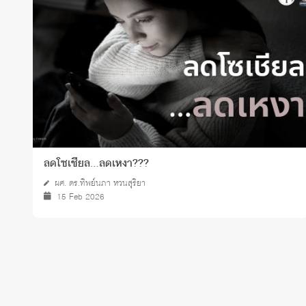
ลดโซเชียล…ลดเหงา???
ผศ. ดร.ทิพย์นภา หวนสุริยา
15 Feb 2026