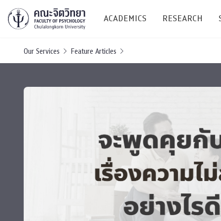
ACADEMICS
RESEARCH
Our Services
Feature Articles
Research C
Resources &
Undergraduate
Research P
Bachelor of Science
(B.Sc.)
Conferenc
Internatio
TICP 2023
Current Students
SSBW Activi