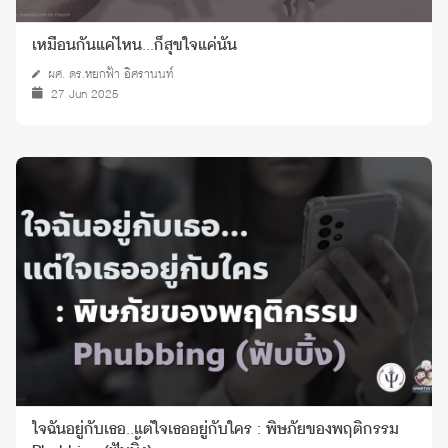
เหมือนกันแค่ไหน...ก็สุขใจแค่นั้น
ผศ. ดร.หยกฟ้า อิศรานนท์
27 Jun 2025
ใจฉันอยู่กับเธอ..แต่ใจเธออยู่กับใคร : พิษภัยของพฤติกรรม