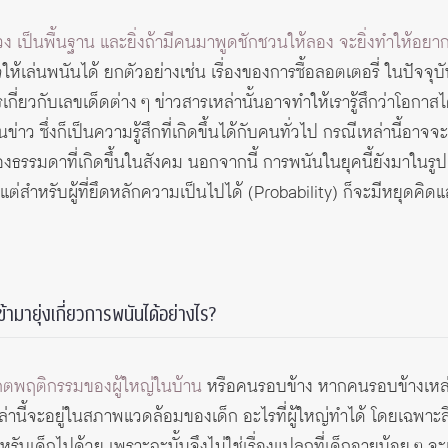
ดวง เป็นพื้นฐาน และยิ่งถ้ามีคนมาพูดชักชวนให้ลอง จะยิ่งทำให้อย
ห้เล่นพนันได้ ยกตัวอย่างเช่น เรื่องของการซื้อลอตเตอรี่ ในปัจจุบ
วกับเลขเด็ดต่าง ๆ ข่าวสารเหล่านั้นอาจทำให้เรารู้สึกว่าโอกาสได้ร
่าว ซึ่งก็เป็นความรู้สึกที่เกิดขึ้นได้กับคนทั่วไป กรณีเหล่านี้อาจ
นเรื่องธรรมดาที่เกิดขึ้นในสังคม นอกจากนี้ การพนันในยุคนี้ยังมาใ
น แต่สำหรับผู้ที่ยึดหลักความเป็นไปได้ (Probability) ก็จะมีหยุด
ข้ามายุ่งเกี่ยวการพนันได้อย่างไร?
กตพฤติกรรมของผู้ใหญ่ในบ้าน
หรือคนรอบข้าง หากคนรอบข้างเหล่านี
ล่านี้จะอยู่ในสภาพแวดล้อมของเด็ก อะไรที่ผู้ใหญ่ทำได้ โดยเฉพาะสิ
สำหรับเด็กไปด้วย เพราะฉะนั้นจึงไม่ใช่เรื่องแปลกที่เด็กอายุน้อย ๆ