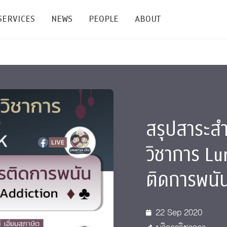
SERVICES
NEWS
PEOPLE
ABOUT
enters and Groups
Feature Articles
All News
Faculty
Our Mission
 Facilities
Academic Service
Events & Announcement
Staffs
Alumni
Graduate
ublications
PSY Stats Clinic
Lectures & Talks
Post-docs
เชิดชูศิษย์เก่า
สรุปสาระส
Master's and PhD
e
Wellness Center
Workshops
Management
Giving
วิชาการ Lu
nal Conference & Symposium
Psychological Center for Effective Organization
Jobs
Annual Reports
ติดการพนั
Life Di
Contact Us
22 Sep 2020
ties
CU Radio
Intranet