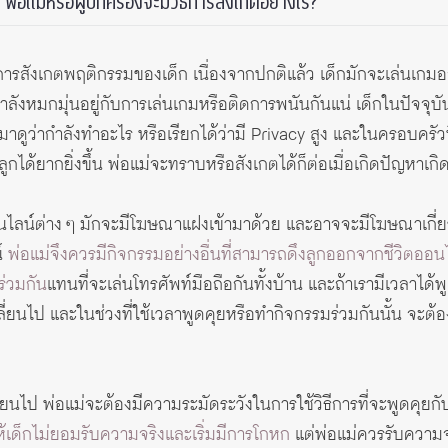
พ่อแม่หรือผู้ปกครองจะมีวิธีการสังเกตอย่างไร?
กในการสังเกตพฤติกรรมของเด็ก เนื่องจากปกติแล้ว เด็กมักจะเล่นเ
กำลังหมกมุ่นอยู่กับการเล่นเกมหรือติดการพนันกันแน่ เด็กในปัจจุบ
มาดูว่ากำลังทำอะไร หรือเรียกได้ว่ามี Privacy สูง และในครอบครัว
กได้ยากยิ่งขึ้น พ่อแม่จะทราบหรือสังเกตได้ก็ต่อเมื่อเกิดปัญหาเกิด
นไลน์ต่าง ๆ มักจะมีโฆษณาแฝงเข้ามาด้วย และอาจจะมีโฆษณาเกี่ย
น์
พ่อแม่จึงควรมีกิจกรรมอย่างอื่นที่สามารถดึงลูกออกจากชีวิตออนไ
ร่วมกัน
แทนที่จะเล่นโทรศัพท์มือถือกันทั้งบ้าน และถ้าเรามีเวลาได้พ
ลี่ยนไป และในช่วงที่ใช้เวลาพูดคุยหรือทำกิจกรรมร่วมกันนั้น จะต้อ
ี่ยนไป พ่อแม่จะต้องมีความระมัดระวังในการใช้วิธีการที่จะพูดคุยก
ห้เด็กไม่ยอมรับความจริงและเริ่มมีการโกหก
แต่พ่อแม่ควรรับความจร