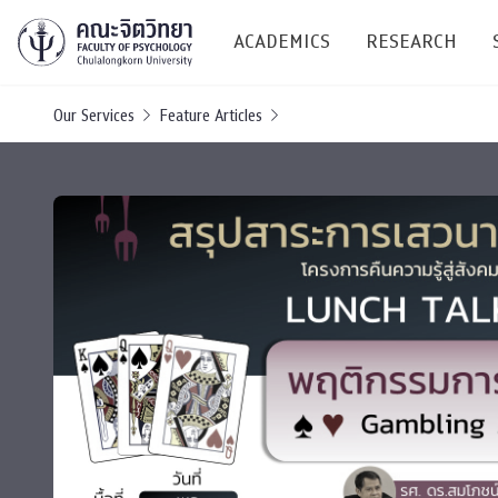
ACADEMICS
RESEARCH
Our Services
Feature Articles
Research C
Resources &
Undergraduate
Research P
Bachelor of Science
(B.Sc.)
Conferenc
Internatio
TICP 2023
Current Students
SSBW Activi