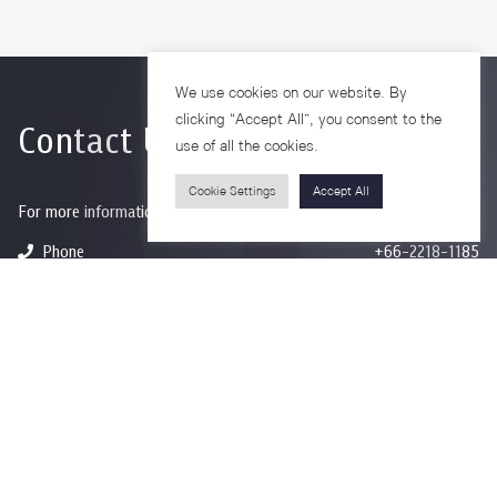
We use cookies on our website. By
clicking “Accept All”, you consent to the
Contact Us
use of all the cookies.
Cookie Settings
Accept All
For more information please contact
Phone
+66-2218-1185
Email
psy@chula.ac.th
Facebook
Psychology CU
LinkedIn
Faculty of Psychology
Youtube
Psy Talk by Faculty of Psychology Chula