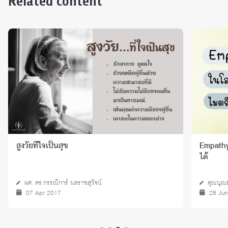
Related content
สูงวัยที่ใจเป็นสุข
Empathy
ได้
ผศ. ดร.กรรณิการ์ นลราชสุวัจน์
คุณบุณ
07 Apr 2017
28 Ju