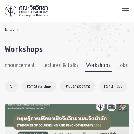
ไทย
EN
/
News
Workshops
& Announcement
Lectures & Talks
Workshops
Jobs
All
PSY Stats Clinic
งานบริการวิชาการ
PSYCH-CEO