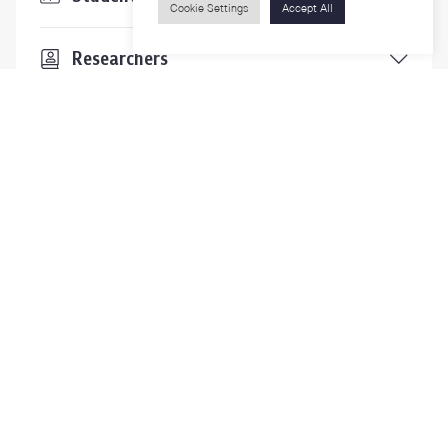
Cookie Settings
Accept All
Researchers
Visitors
Contact Us
For more information please contact
Phone
+66-2218-1185
Email
psy@chula.ac.th