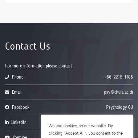
Contact Us
For more information please contact
Phone
+66-2218-1185
Email
psy@chula.ac.th
Facebook
Psychology CU
LinkedIn
Faculty of Psychology
We use cookies on our website. By
clicking “Accept All”, you consent to the
Youtube
Psy Talk by Faculty of Psychology Chula