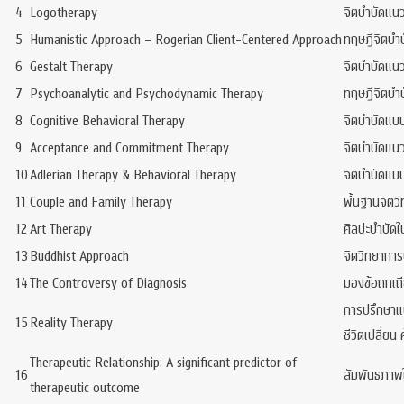
4
Logotherapy
จิตบำบัดแนว
5
Humanistic Approach – Rogerian Client-Centered Approach
ทฤษฎีจิตบำบ
6
Gestalt Therapy
จิตบำบัดแนวเ
7
Psychoanalytic and Psychodynamic Therapy
ทฤษฎีจิตบำบั
8
Cognitive Behavioral Therapy
จิตบำบัดแบบ
9
Acceptance and Commitment Therapy
จิตบำบัดแน
10
Adlerian Therapy & Behavioral Therapy
จิตบำบัดแบบ
11
Couple and Family Therapy
พื้นฐานจิตว
12
Art Therapy
ศิลปะบำบัด
13
Buddhist Approach
จิตวิทยาการ
14
The Controversy of Diagnosis
มองข้อถกเถี
การปรึกษาแบ
15
Reality Therapy
ชีวิตเปลี่ยน
Therapeutic Relationship: A significant predictor of
16
สัมพันธภาพ
therapeutic outcome