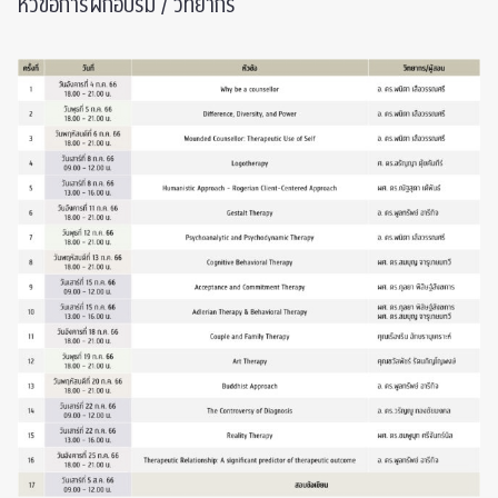
หัวข้อการฝึกอบรม / วิทยากร