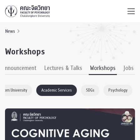
ไทย
EN
/
News
Workshops
& Announcement
Lectures & Talks
Workshops
Jobs
gkorn University
Academic Services
SDGs
Psychology