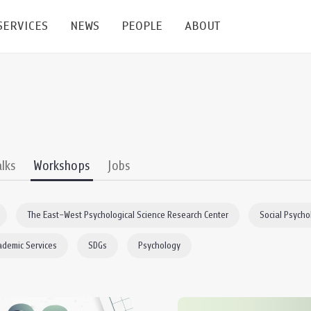
SERVICES
NEWS
PEOPLE
ABOUT
enters and Groups
Feature Articles
All News
Faculty
Our Mission
 Facilities
Academic Service
Events & Announcement
Staffs
Alumni
Graduate
ublications
PSY Stats Clinic
Lectures & Talks
Post-docs
เชิดชูศิษย์เก่า
alks
Workshops
Jobs
Master's and PhD
e
Wellness Center
Workshops
Management
Giving
The East–West Psychological Science Research Center
Social Psycho
nal Conference & Symposium
Psychological Center for Effective Organization
Jobs
Annual Reports
ademic Services
SDGs
Psychology
Life Di
Contact Us
ties
CU Radio
Intranet