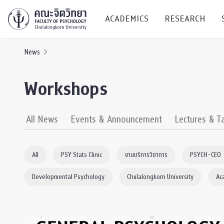
ACADEMICS
RESEARCH
News
Research C
Workshops
Resources &
Undergraduate
Research P
All News
Events & Announcement
Lectures & T
Bachelor of Science
(B.Sc.)
Conferenc
All
PSY Stats Clinic
งานบริการวิชาการ
PSYCH-CEO
Internatio
Developmental Psychology
Chulalongkorn University
Ac
TICP 2023
Current Students
SSBW Activi