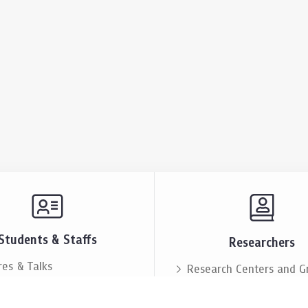
Students & Staffs
Researchers
res & Talks
Research Centers and G
ts & Announcement
Resources & Facilities