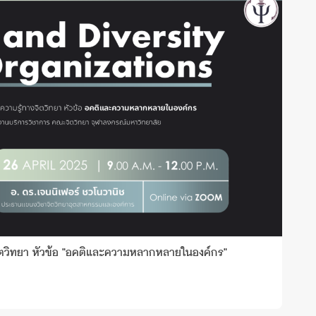
ตวิทยา หัวข้อ "อคติและความหลากหลายในองค์กร"