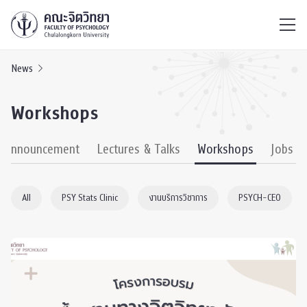
ไทย
EN
/
News
Workshops
& Announcement
Lectures & Talks
Workshops
Jobs
All
PSY Stats Clinic
งานบริการวิชาการ
PSYCH-CEO