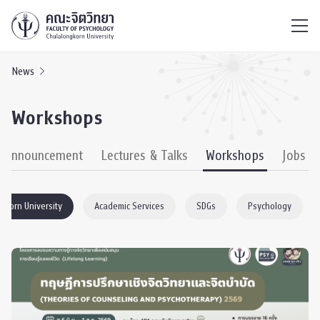
ไทย
EN
/
News
Workshops
& Announcement
Lectures & Talks
Workshops
Jobs
gkorn University
Academic Services
SDGs
Psychology