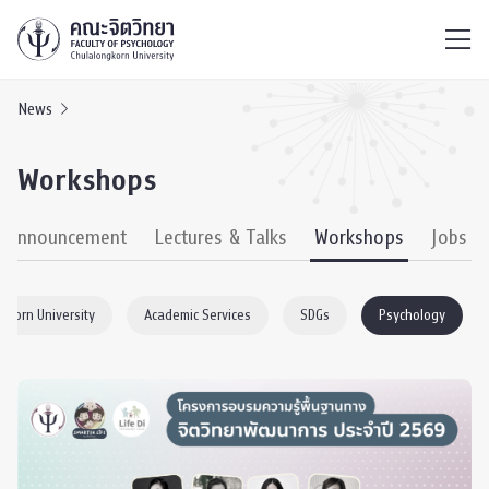
ไทย
EN
/
News
Workshops
& Announcement
Lectures & Talks
Workshops
Jobs
gkorn University
Academic Services
SDGs
Psychology