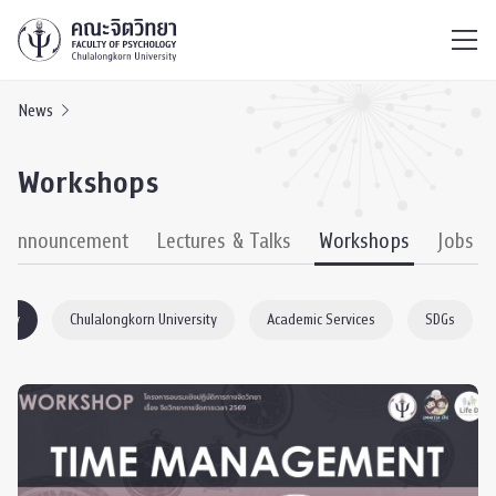
ไทย
EN
/
News
Workshops
& Announcement
Lectures & Talks
Workshops
Jobs
ogy
Chulalongkorn University
Academic Services
SDGs