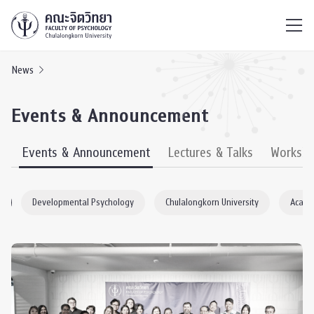
ไทย
EN
/
News
Events & Announcement
s
Events & Announcement
Lectures & Talks
Worksh
y
Developmental Psychology
Chulalongkorn University
Acade