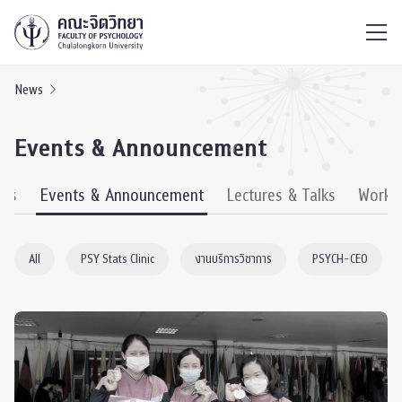
ไทย
EN
/
News
Events & Announcement
ews
Events & Announcement
Lectures & Talks
Works
All
PSY Stats Clinic
งานบริการวิชาการ
PSYCH-CEO