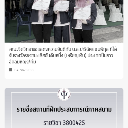
คณะจิตวิทยาขอแสดงความยินดี​กับ น.ส.ปาริฉัตร​ ชมพิกุล​ ที่ได้
รับรางวัลรองชนะเลิศ​อันดับหนึ่ง​ (เหรียญเงิน)​ ประเภทปืนยาว
อัดลมหญิง/ทีม
04 Nov 2022