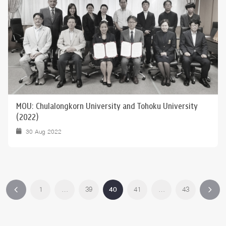
MOU: Chulalongkorn University and Tohoku University
(2022)
30 Aug 2022
1
…
39
40
41
…
43