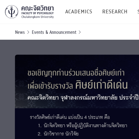
ACADEMICS
RESEARCH
News
Events & Announcement
Research C
Resources &
Undergraduate
Research P
Bachelor of Science
(B.Sc.)
Conferenc
Internatio
TICP 2023
Current Students
SSBW Activi