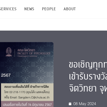
SERVICES
NEWS
PEOPLE
ABOUT
enters and Groups
Feature Articles
All News
Faculty
Our Mission
 Facilities
Academic Service
Events & Announcement
Staffs
Alumni
Graduate
ublications
PSY Stats Clinic
Lectures & Talks
Post-docs
เชิดชูศิษย์เก่า
Master's and PhD
ขอเชิญทุกท่
e
Wellness Center
Workshops
Management
Giving
เข้ารับรางว
nal Conference & Symposium
Psychological Center for Effective Organization
Jobs
Annual Reports
จิตวิทยา จ
Life Di
Contact Us
ties
CU Radio
Intranet
08 May 2024