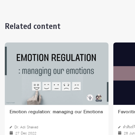
Related content
Emotion regulation: managing our Emotions
Favoritis
Dr. Adi Shaked
คำศัพท์
27 Dec 2022
28 Ju