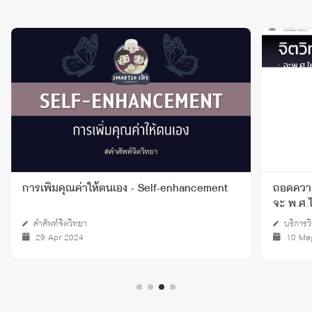
การเพิ่มคุณค่าให้ตนเอง - Self-enhancement
ถอดความ 
จะ พ.ศ.
คำศัพท์จิตวิทยา
บริการว
29 Apr 2024
10 Ma