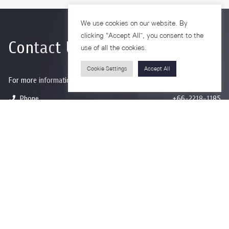
We use cookies on our website. By
clicking “Accept All”, you consent to the
Contact Us
use of all the cookies.
Cookie Settings
Accept All
For more information please contact
Phone
+66-2218-1185
Email
psy@chula.ac.th
Facebook
Psychology CU
LinkedIn
Faculty of Psychology
Youtube
Psy Talk by Faculty of Psychology Chula