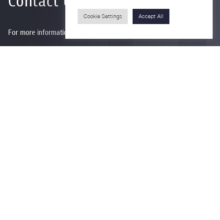
Contact Us
Cookie Settings
Accept All
For more information please contact
Phone
+66-2218-1185
Email
psy@chula.ac.th
Facebook
Psychology CU
LinkedIn
Faculty of Psychology
Youtube
Psy Talk by Faculty of Psychology Chula