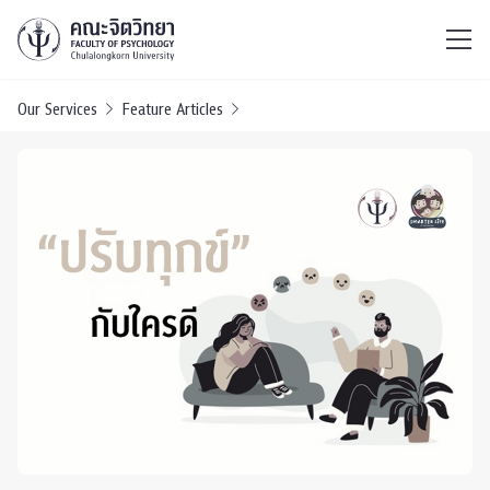
ไทย
EN
/
Our Services
Feature Articles