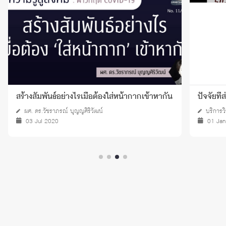
สร้างสัมพันธ์อย่างไรเมื่อต้องใส่หน้ากากเข้าหากัน
ปัจจัยที
ผศ. ดร.วัชราภรณ์ บุญญศิริวัฒน์
บริการว
03 Jul 2020
01 Ja