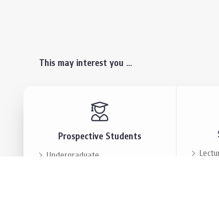
This may interest you ...
Prospective Students
Lectu
Undergraduate
Even
Graduate
Alumn
Events & Announcement
Our P