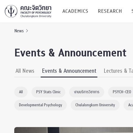
ACADEMICS
RESEARCH
News
Research C
Events & Announcement
Resources &
Undergraduate
Research P
All News
Events & Announcement
Lectures & T
Bachelor of Science
(B.Sc.)
Conferenc
All
PSY Stats Clinic
งานบริการวิชาการ
PSYCH-CEO
Internatio
Developmental Psychology
Chulalongkorn University
Ac
TICP 2023
Current Students
SSBW Activi