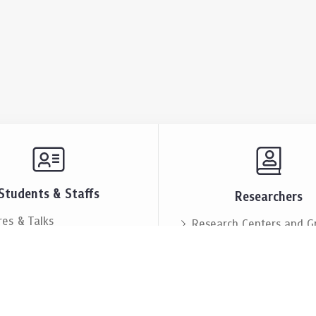
Students & Staffs
Researchers
res & Talks
Research Centers and G
ts & Announcement
Resources & Facilities
i Society
Lectures & Talks
eople
Our People