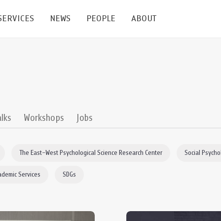
SERVICES
NEWS
PEOPLE
ABOUT
enters and Groups
Feature Articles
All News
Faculty
Our Mission
 Facilities
Academic Service
Events & Announcement
Staffs
Alumni
Graduate
ublications
PSY Stats Clinic
Lectures & Talks
Post-docs
เชิดชูศิษย์เก่า
alks
Workshops
Jobs
Master's and PhD
e
Wellness Center
Workshops
Management
Giving
The East–West Psychological Science Research Center
Social Psycho
nal Conference & Symposium
Psychological Center for Effective Organization
Jobs
Annual Reports
ademic Services
SDGs
Life Di
Contact Us
ties
CU Radio
Intranet