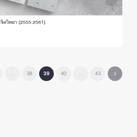
ะจิตวิทยา (2555-2561)
…
38
39
40
…
43