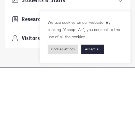
Students & Staffs
Researchers
We use cookies on our website. By
clicking “Accept All”, you consent to the
use of all the cookies.
Visitors
Cookie Settings
Accept All
Contact Us
For more information please contact
Phone
+66-2218-1185
Email
psy@chula.ac.th