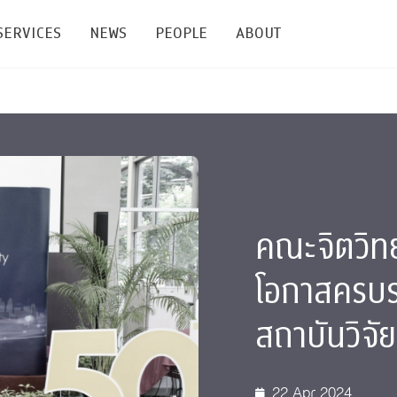
SERVICES
NEWS
PEOPLE
ABOUT
enters and Groups
Feature Articles
All News
Faculty
Our Mission
 Facilities
Academic Service
Events & Announcement
Staffs
Alumni
Graduate
ublications
PSY Stats Clinic
Lectures & Talks
Post-docs
เชิดชูศิษย์เก่า
Master's and PhD
คณะจิตวิทย
e
Wellness Center
Workshops
Management
Giving
โอกาสครบร
nal Conference & Symposium
Psychological Center for Effective Organization
Jobs
Annual Reports
สถาบันวิจั
Life Di
Contact Us
ties
CU Radio
Intranet
22 Apr 2024