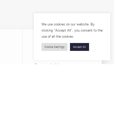
We use cookies on our website. By
clicking “Accept All”, you consent to the
use of all the cookies.
Cookie Settings
Accept All
Visitors
roups
Feature Articles
Workshops
About
Jobs