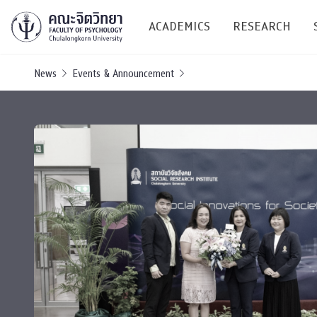
ACADEMICS
RESEARCH
News
Events & Announcement
Research C
Resources &
Undergraduate
Research P
Bachelor of Science
(B.Sc.)
Conferenc
Internatio
TICP 2023
Current Students
SSBW Activi