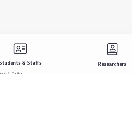
Students & Staffs
Researchers
res & Talks
Research Centers and G
ts & Announcement
Resources & Facilities
i Society
Lectures & Talks
eople
Our People