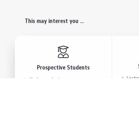
This may interest you ...
Prospective Students
Lectu
Undergraduate
Even
Graduate
Alumn
Events & Announcement
Our P