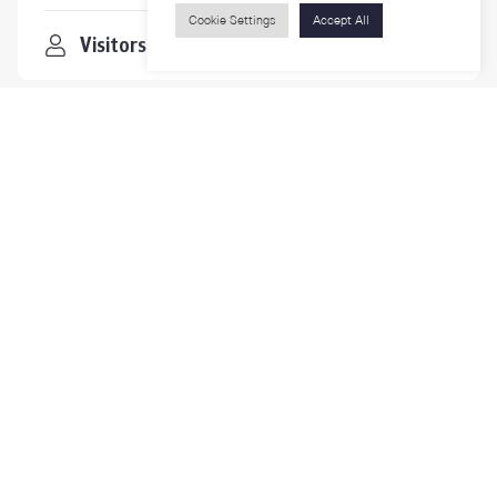
Cookie Settings
Accept All
Visitors
Contact Us
For more information please contact
Phone
+66-2218-1185
Email
psy@chula.ac.th
Facebook
Psychology CU