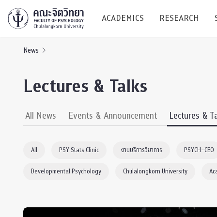
ACADEMICS
RESEARCH
News
Research C
Lectures & Talks
Resources &
Undergraduate
Research P
All News
Events & Announcement
Lectures & T
Bachelor of Science
(B.Sc.)
Conferenc
All
PSY Stats Clinic
งานบริการวิชาการ
PSYCH-CEO
Internatio
Developmental Psychology
Chulalongkorn University
Ac
TICP 2023
Current Students
SSBW Activi