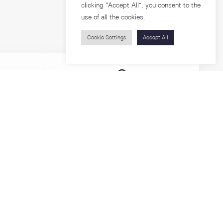
clicking “Accept All”, you consent to the
use of all the cookies.
Cookie Settings
Accept All
Visitors
roups
Feature Articles
Workshops
About
Jobs