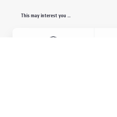
This may interest you ...
Prospective Students
Lectu
Undergraduate
Even
Graduate
Alumn
Events & Announcement
Our P