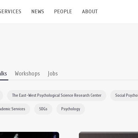
SERVICES
NEWS
PEOPLE
ABOUT
enters and Groups
Feature Articles
All News
Faculty
Our Mission
 Facilities
Academic Service
Events & Announcement
Staffs
Alumni
Graduate
ublications
PSY Stats Clinic
Lectures & Talks
Post-docs
เชิดชูศิษย์เก่า
alks
Workshops
Jobs
Master's and PhD
e
Wellness Center
Workshops
Management
Giving
The East–West Psychological Science Research Center
Social Psycho
nal Conference & Symposium
Psychological Center for Effective Organization
Jobs
Annual Reports
ademic Services
SDGs
Psychology
Life Di
Contact Us
ties
CU Radio
Intranet