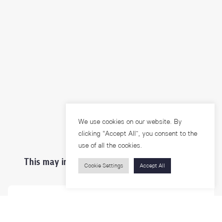
We use cookies on our website. By
clicking “Accept All”, you consent to the
use of all the cookies.
This may interest you ...
Cookie Settings
Accept All
Prospective Students