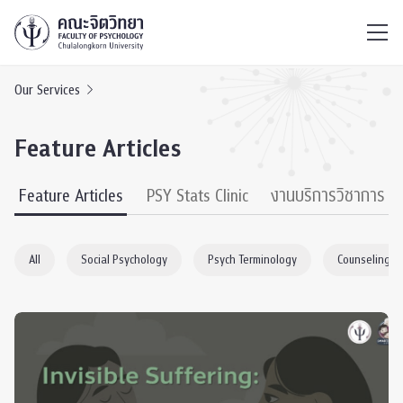
ไทย
EN
/
Our Services
Feature Articles
Feature Articles
PSY Stats Clinic
งานบริการวิชาการ
All
Social Psychology
Psych Terminology
Counseling P