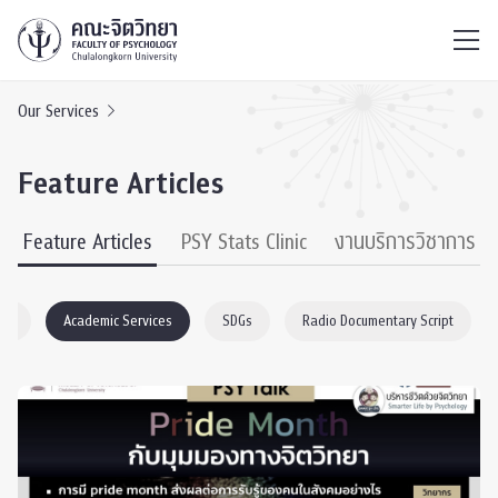
ไทย
EN
/
Our Services
Feature Articles
Feature Articles
PSY Stats Clinic
งานบริการวิชาการ
gy
Academic Services
SDGs
Radio Documentary Script