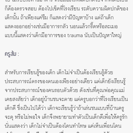
ไป ไม่รับประทานอาหาร หรือมีอะไรที่ผิดปกติไปจากที่เคยเป็น
ก็ต้องตรวจสอบ ต้องไปเช็คที่โรงเรียน ระดับความผิดปกติของ
เด็กนั้น ถ้าเพียงแค่ซึม ก็แสดงว่ามีปัญหาบ้าง แต่ถ้าเด็ก
แสดงออกอย่างเช่นมีอาการกลัว นอนแล้วกรี๊ดหรือละเมอ
แบบนี้แสดงว่าเด็กมีอาการของ trauma นับเป็นปัญหาใหญ่
ครูส้ม :
สำหรับการเรียนรู้ของเด็ก เด็กไม่จำเป็นต้องเรียนรู้ด้วย
ประสบการณ์ตรงของตนเองเพียงอย่างเดียว แต่เด็กยังเรียนรู้
จากประสบการณ์ของคนรอบตัวด้วย ดังเช่นที่คุณพ่อคุณแม่
เคยสงสัยว่า เด็กอยู่บ้านซนจะตาย แต่ครูบอกว่าที่โรงเรียนเป็น
เด็กดี ซึ่งเป็นไปได้ว่า เด็กจะเรียนรู้ว่าถ้าเล่นซนแบบที่บ้านครู
จะดุ หรือไม่พอใจ เด็กจึงพยายามทำตัวเป็นเด็กดีเพื่อให้ครูรัก
นั่นแสดงว่า เด็กไม่จำเป็นต้องโดนทำโทษ แค่เห็นเพื่อนโดน