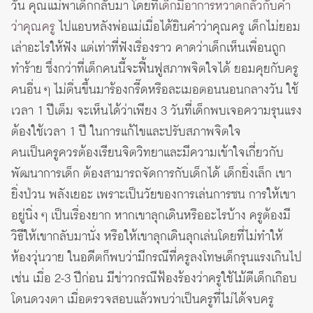
วัน คุณแม่พาเด็กกลับมา โดยที่
เด็กมีอาการหวาดกลัวกับคำ
ว่าคุณครู
ไปแอบหลังพ่อแม่เมื่อได้ยินคำว่าคุณครู เด็กไม่ยอม
เล่าอะไรให้ฟัง แต่เท่าที่ฟังเรื่องราว คาดว่าเด็กเห็นเพื่อนถูก
ทำร้าย ซึ่งกว่าที่เด็กคนนี้จะฟื้นฟูสภาพจิตใจได้ ยอมคุยกับครู
คนอื่น ๆ ไม่ตื่นขึ้นมาร้องกรี๊ดหรือละเมอตอนนอนกลางวัน ใช้
เวลา 1 ปีเต็ม จะเห็นได้ว่าเพียง 3 วันที่เด็กพบเจอความรุนแรง
ต้องใช้เวลา 1 ปี ในการแก้ไขและปรับสภาพจิตใจ
คนเป็นครูควรต้องเรียนจิตวิทยาและมีความเข้าใจเกี่ยวกับ
พัฒนาการเด็ก ต้องสามารถจัดการกับเด็กได้ เด็กยิ่งเล็ก เขา
ยิ่งป่วน พลังเยอะ เพราะเป็นวัยของการเล่นการซน การให้เขา
อยู่นิ่ง ๆ เป็นเรื่องยาก หากเขาลุกเดินหรืออะไรบ้าง ครูต้องมี
วิธีให้เขากลับมานั่ง หรือให้เขาลุกเดินลุกเล่นโดยที่ไม่ทำให้
ห้องวุ่นวาย ในอดีตก็พบว่ามีกรณีที่ครูลงโทษเด็กรุนแรงเกินไป
เช่น เมื่อ 2-3 ปีก่อน มีข่าวกรณีฟ้องร้องว่าครูใช้ไม้ตีเด็กเกือบ
โดนดวงตา เมื่อตรวจสอบแล้วพบว่าเป็นครูที่ไม่ได้จบครู