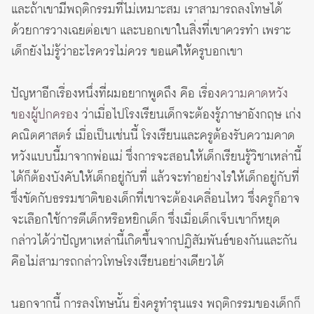
และถ้าเขามีพฤติกรรมที่ไม่เหมาะสม เราสามารถลงโทษได้
ด้วยการวางเฉยต่อเขา และบอกเขาในสิ่งที่เขาควรทำ เพราะ
เด็กยังไม่รู้ว่าอะไรควรไม่ควร ขอแค่ให้ครูบอกเขา
ปัญหาอีกเรื่องหนึ่งที่ผมอยากพูดถึง คือ เรื่อง
ความคาดหวัง
ของผู้ปกครอ
ง ว่าเมื่อไปโรงเรียนเด็กจะต้องรู้ภาษาอังกฤษ เก่ง
คณิตศาสตร์ เมื่อเป็นเช่นนี้ โรงเรียนและครูต้องรับความคาด
หวังแบบนี้มาจากพ่อแม่ ซึ่งการจะสอนให้เด็กเรียนรู้วิชาเหล่านี้
ได้ก็ต้องบังคับให้เด็กอยู่กับที่ แล้วจะทำอย่างไรให้เด็กอยู่กับที่
ซึ่งขัดกับธรรมชาติของเด็กที่เขาจะต้องเคลื่อนไหว ซึ่งครูก็อาจ
จะเลือกใช้การตีเด็กหรือหยิกเด็ก ซึ่งเมื่อเด็กเจ็บเขาก็หยุด
กล่าวได้ว่าปัญหาเหล่านี้เกิดขึ้นจากปฏิสัมพันธ์ของกันและกัน
คือไม่สามารถกล่าวโทษโรงเรียนอย่างเดียวได้
นอกจากนี้ การลงโทษนั้น ยิ่งครูทำรุนแรง พฤติกรรมของเด็กก็