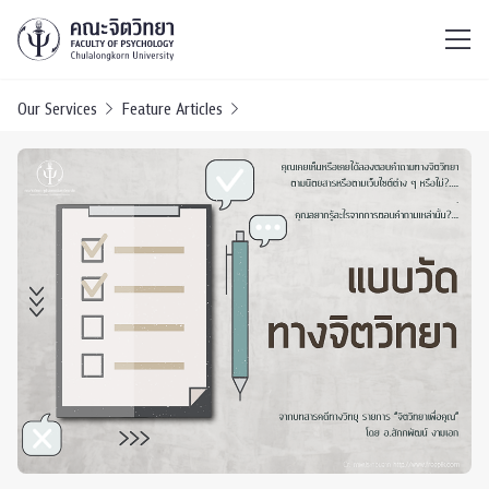
ไทย
EN
/
Our Services
Feature Articles