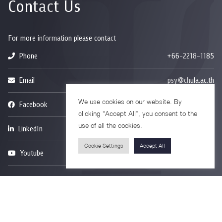
Contact Us
For more information please contact
Phone
+66-2218-1185
Email
psy@chula.ac.th
We use cookies on our website. By
Facebook
Psychology CU
clicking “Accept All”, you consent to the
use of all the cookies.
LinkedIn
Faculty of Psychology
Cookie Settings
Accept All
Youtube
Psy Talk by Faculty of Psychology Chula