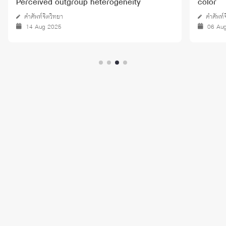
Perceived outgroup heterogeneity
color
คำศัพท์จิตวิทยา
คำศัพท์
14 Aug 2025
06 Au