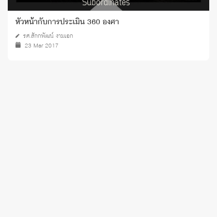
หัวหน้ากับการประเมิน 360 องศา
รศ.สักกพัฒน์ งามเอก
23 Mar 2017