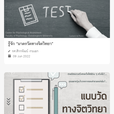
รู้จัก “มาตรวัดทางจิตวิทยา”
รศ.สักกพัฒน์ งามเอก
09 Jun 2022