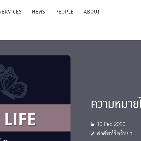
SERVICES
NEWS
PEOPLE
ABOUT
enters and Groups
Feature Articles
All News
Faculty
Our Mission
 Facilities
Academic Service
Events & Announcement
Staffs
Alumni
Graduate
ublications
PSY Stats Clinic
Lectures & Talks
Post-docs
เชิดชูศิษย์เก่า
Master's and PhD
e
Wellness Center
Workshops
Management
Giving
ความหมายใน
nal Conference & Symposium
Psychological Center for Effective Organization
Jobs
Annual Reports
Life Di
Contact Us
16 Feb 2026
ties
CU Radio
Intranet
คำศัพท์จิตวิทยา