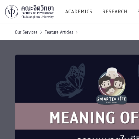
ACADEMICS
RESEARCH
Our Services
Feature Articles
Research C
Resources &
Undergraduate
Research P
Bachelor of Science
(B.Sc.)
Conferenc
Internatio
TICP 2023
Current Students
SSBW Activi