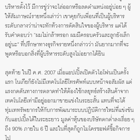
บริหารตั้งไว้ มีการขู่ว่าจะไล่ออกหรือลดตำแหน่งอยู่บ่อย ๆ ผู้
ให้สัมภาษณ์รายหนึ่งเล่าว่า เขาคุยกับเพื่อนที่เป็นผู้บริหาร
ระดับกลางว่าน่าจะทักท้วงการตัดสินใจของผู้บริหาร แต่ได้
รับคำตอบว่า “ผมไม่กล้าหรอก ผมมีครอบครัวและลูกยังเล็ก
อยู่นะ” ที่ปรึกษาทางธุรกิจรายหนึ่งกล่าวว่า มันยากมากที่จะ
พูดหรือบอกสิ่งที่ผู้บริหารระดับสูงไม่อยากได้ยิน
สุดท้าย ในปี ค.ศ. 2007 เมื่อแอปเปิ้ลเปิดตัวไอโฟนเป็นครั้ง
แรก โนเกียก็ยังไม่มีเทคโนโลยีโทรศัพท์แบบหน้าจอสัมผัส แต่
แรงกดดันทางการตลาดทำให้ต้องใช้กลยุทธ์สร้างสินค้าจาก
เทคโนโลยีเท่ามีอยู่ออกมาขายแข่งในระยะสั้น แทนที่จะได้
ทุ่มเททรัพยากรให้กับการพัฒนาระบบปฏิบัติการใหม่ที่แข่งขัน
กับแอปเปิ้ลได้ในระยะยาว มูลค่าหุ้นของบริษัทตกต่ำลงเรื่อย ๆ
ถึง 90% ภายใน 6 ปี และในที่สุดก็ถูกไมโครซอฟต์ซื้อกิจการ
ไป