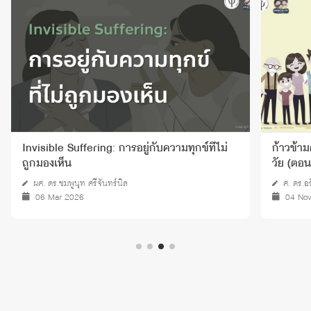
Invisible Suffering: การอยู่กับความทุกข์ที่ไม่
ก้าวข้าม
ถูกมองเห็น
วัย (ตอนท
ผศ. ดร.ชมพูนุท ศรีจันทร์นิล
ศ. ดร.อร
06 Mar 2026
04 No