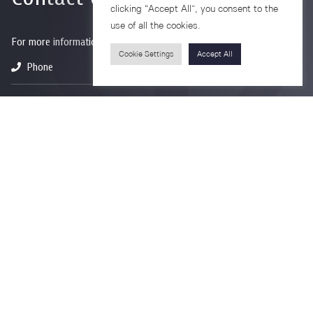
clicking “Accept All”, you consent to the
use of all the cookies.
For more information please contact
Cookie Settings
Accept All
Phone
+66-2218-1185
Email
psy@chula.ac.th
Facebook
Psychology CU
LinkedIn
Faculty of Psychology
Youtube
Psy Talk by Faculty of Psychology Chula