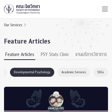
ไทย
EN
/
Our Services
Feature Articles
Feature Articles
PSY Stats Clinic
งานบริการวิชาการ
gy
Developmental Psychology
Academic Services
SDGs