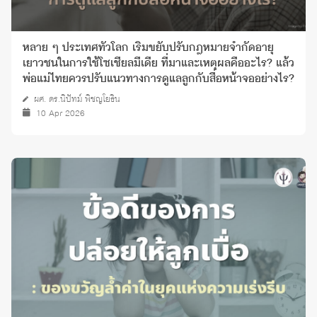
หลาย ๆ ประเทศทั่วโลก เริ่มขยับปรับกฎหมายจำกัดอายุ
เยาวชนในการใช้โซเชียลมีเดีย ที่มาและเหตุผลคืออะไร? แล้ว
พ่อแม่ไทยควรปรับแนวทางการดูแลลูกกับสื่อหน้าจออย่างไร?
ผศ. ดร.นิปัทม์ พิชญโยธิน
10 Apr 2026