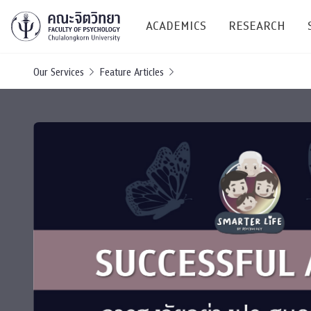
ACADEMICS
RESEARCH
Our Services
Feature Articles
Research C
Resources &
Undergraduate
Research P
Bachelor of Science
(B.Sc.)
Conferenc
Internatio
TICP 2023
Current Students
SSBW Activi