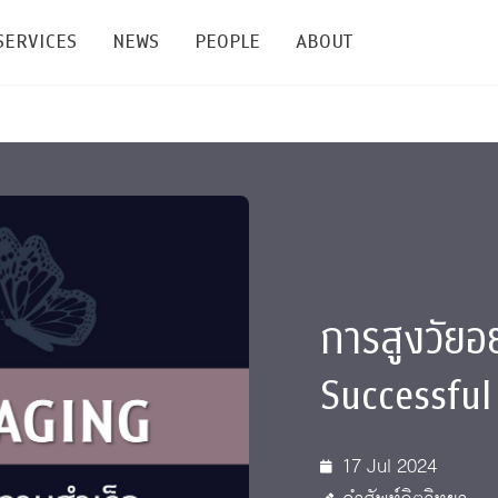
SERVICES
NEWS
PEOPLE
ABOUT
enters and Groups
Feature Articles
All News
Faculty
Our Mission
 Facilities
Academic Service
Events & Announcement
Staffs
Alumni
Graduate
ublications
PSY Stats Clinic
Lectures & Talks
Post-docs
เชิดชูศิษย์เก่า
Master's and PhD
e
Wellness Center
Workshops
Management
Giving
การสูงวัยอ
nal Conference & Symposium
Psychological Center for Effective Organization
Jobs
Annual Reports
Successful
Life Di
Contact Us
17 Jul 2024
ties
CU Radio
Intranet